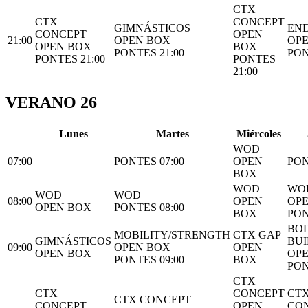
CTX
CTX
CONCEPT
GIMNÁSTICOS
EN
CONCEPT
OPEN
21:00
OPEN BOX
OP
OPEN BOX
BOX
PONTES 21:00
PON
PONTES 21:00
PONTES
21:00
VERANO 26
L
unes
M
artes
M
iércoles
WOD
07:00
PONTES 07:00
OPEN
PON
BOX
WOD
WO
WOD
WOD
08:00
OPEN
OP
OPEN BOX
PONTES 08:00
BOX
PON
BO
MOBILITY/STRENGTH
CTX GAP
GIMNÁSTICOS
BUI
09:00
OPEN BOX
OPEN
OPEN BOX
OP
PONTES 09:00
BOX
PON
CTX
CTX
CONCEPT
CT
CTX CONCEPT
CONCEPT
OPEN
CO