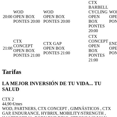
CTX
BARBELL
WOD
WOD
CYCLING
WO
20:00
OPEN BOX
OPEN BOX
OPEN
OP
PONTES 20:00
PONTES 20:00
BOX
PON
PONTES
20:00
CTX
CTX
CONCEPT
CTX GAP
EN
CONCEPT
OPEN
21:00
OPEN BOX
OP
OPEN BOX
BOX
PONTES 21:00
PON
PONTES 21:00
PONTES
21:00
Tarifas
LA MEJOR INVERSIÓN DE TU VIDA... TU
SALUD
CTX 2
44
,90
€
/mes
WOD, PARTNERS, CTX CONCEPT , GIMNÁSTICOS , CTX
GAP, ENDURANCE, HYBRIX, MOBILITY/STRENGTH ,