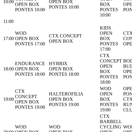
10:00
OPEN BOX
OPEN BOX
BOX
OP
PONTES 10:00
PONTES 10:00
PONTES
PON
10:00
11:00
KIDS
WOD
OPEN
CT
CTX CONCEPT
17:00
OPEN BOX
BOX
CO
OPEN BOX
PONTES 17:00
PONTES
OP
17:00
CTX
CONCEPT
BO
ENDURANCE
HYBRIX
OPEN
BUI
18:00
OPEN BOX
OPEN BOX
BOX
OP
PONTES 18:00
PONTES 18:00
PONTES
PON
18:00
WOD
OP
CTX
HALTEROFILIA
OPEN
PON
CONCEPT
19:00
OPEN BOX
BOX
CT
OPEN BOX
PONTES 19:00
PONTES
RU
PONTES 19:00
19:00
CL
CTX
BARBELL
WOD
WOD
CYCLING
WO