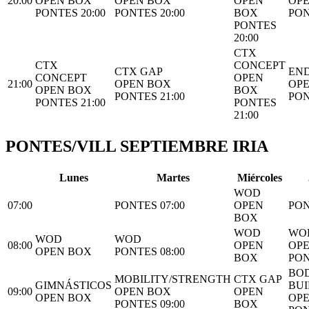
20:00
OPEN BOX
OPEN BOX
OPEN
OP
PONTES 20:00
PONTES 20:00
BOX
PON
PONTES
20:00
CTX
CTX
CONCEPT
CTX GAP
EN
CONCEPT
OPEN
21:00
OPEN BOX
OP
OPEN BOX
BOX
PONTES 21:00
PON
PONTES 21:00
PONTES
21:00
PONTES/VILL SEPTIEMBRE IRIA
L
unes
M
artes
M
iércoles
WOD
07:00
PONTES 07:00
OPEN
PON
BOX
WOD
WO
WOD
WOD
08:00
OPEN
OP
OPEN BOX
PONTES 08:00
BOX
PON
BO
MOBILITY/STRENGTH
CTX GAP
GIMNÁSTICOS
BUI
09:00
OPEN BOX
OPEN
OPEN BOX
OP
PONTES 09:00
BOX