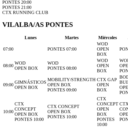
PONTES 20:00
PONTES 21:00
CTX RUNNING CLUB
VILALBA/AS PONTES
L
unes
M
artes
M
iércoles
WOD
07:00
PONTES 07:00
OPEN
PON
BOX
WOD
WO
WOD
WOD
08:00
OPEN
OP
OPEN BOX
PONTES 08:00
BOX
PON
BO
MOBILITY/STRENGTH
CTX GAP
GIMNÁSTICOS
BUI
09:00
OPEN BOX
OPEN
OPEN BOX
OP
PONTES 09:00
BOX
PON
CTX
CTX
CONCEPT
CT
CTX CONCEPT
CONCEPT
OPEN
CO
10:00
OPEN BOX
OPEN BOX
BOX
OP
PONTES 10:00
PONTES 10:00
PONTES
PON
10:00